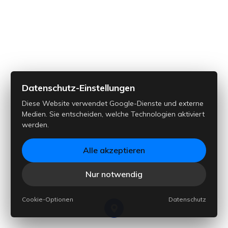
Startseite
SprecherInnen
Hintergrundmusik
Stilkopie
Datenschutz-Einstellungen
Pakete
Diese Website verwendet Google-Dienste und externe
Medien. Sie entscheiden, welche Technologien aktiviert
Tipps
werden.
Alle akzeptieren
Nur notwendig
Kontakt
Cookie-Optionen
Datenschutz